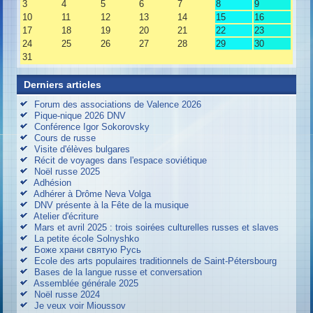
3
4
5
6
7
8
9
10
11
12
13
14
15
16
17
18
19
20
21
22
23
24
25
26
27
28
29
30
31
Derniers articles
Forum des associations de Valence 2026
Pique-nique 2026 DNV
Conférence Igor Sokorovsky
Cours de russe
Visite d'élèves bulgares
Récit de voyages dans l'espace soviétique
Noël russe 2025
Adhésion
Adhérer à Drôme Neva Volga
DNV présente à la Fête de la musique
Atelier d'écriture
Mars et avril 2025 : trois soirées culturelles russes et slaves
La petite école Solnyshko
Боже храни святую Русь
Ecole des arts populaires traditionnels de Saint-Pétersbourg
Bases de la langue russe et conversation
Assemblée générale 2025
Noël russe 2024
Je veux voir Mioussov