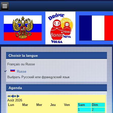
Année
Mois
Année
Mois
précédente
précédent
suivante
suivant
Choisir la langue
Français ou Russe
Russe
Выбрать Русский или французский язык
Agenda
Août 2026
Lun
Mar
Mer
Jeu
Ven
Sam
Dim
1
2